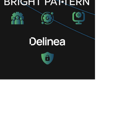
¡Solicite su llamada
de descubrimiento o
demostración hoy
mismo!