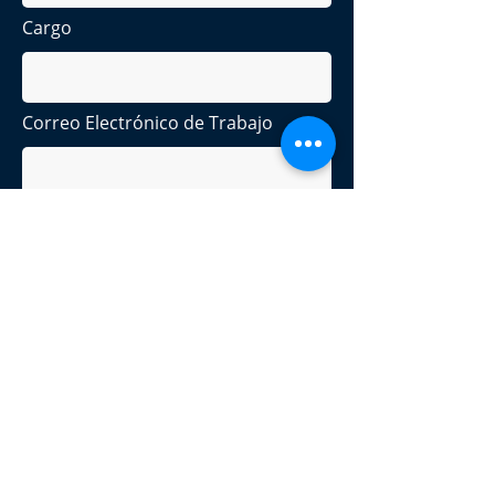
Cargo
Correo Electrónico de Trabajo
Mejor Disponibilidad
Opciones de productos
Por favor, marque todas las opciones
que correspondan:
Quiero rastrear mis activos desde
la compra hasta su retiro.