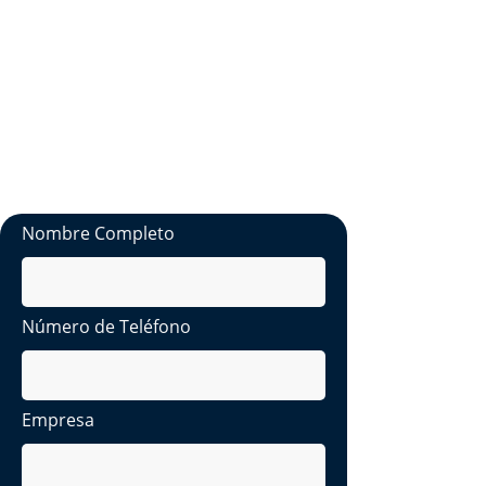
Complete el formulario de contacto y
un miembro de nuestro equipo se
comunicará con usted dentro de los
próximos 2 días hábiles.
Si necesita asistencia inmediata, no
dude en contactarnos en
hello@latestsolutions.io
Nombre Completo
Número de Teléfono
Empresa